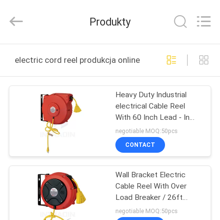
Intradin（Shanghai）
Machinery
Co
Produkty
Ltd.
All
Rights
Reserved.
DOM
electric cord reel produkcja online
PRODUKTY
Heavy Duty Industrial
electrical Cable Reel
FILMY
With 60 Inch Lead - In
Cord , Electric Cord Reel
negotiable MOQ:50pcs
O
CONTACT
NAS
Wall Bracket Electric
Cable Reel With Over
WYCIECZKA
Load Breaker / 26ft
PO
Electrical Cord Reels
negotiable MOQ:50pcs