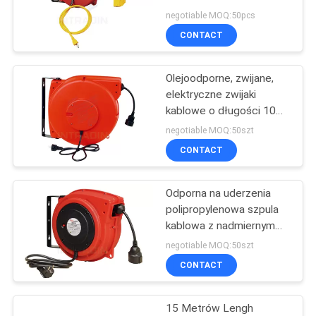
Outdoor
WYCENĘ
negotiable MOQ:50pcs
CONTACT
SITEMAP
Olejoodporne, zwijane,
elektryczne zwijaki
PRIVACY
kablowe o długości 10m
- 15m
POLICY
negotiable MOQ:50szt
CONTACT
Odporna na uderzenia
polipropylenowa szpula
kablowa z nadmiernym
obciążeniem Red
negotiable MOQ:50szt
CONTACT
15 Metrów Lengh