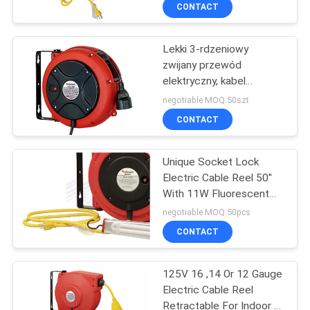
FABRYCE
CONTACT
Lekki 3-rdzeniowy
KONTROLA
zwijany przewód
JAKOŚCI
elektryczny, kabel
doprowadzający 0,9 m
negotiable MOQ:50szt
SKONTAKTUJ
CONTACT
SIĘ
Unique Socket Lock
Z
Electric Cable Reel 50''
NAMI
With 11W Fluorescent
Lamp
negotiable MOQ:50pcs
AKTUALNOŚCI
CONTACT
125V 16 ,14 Or 12 Gauge
POPROSIĆ
Electric Cable Reel
O
Retractable For Indoor /