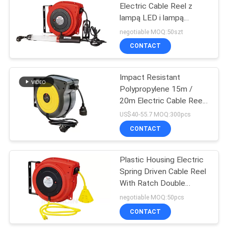
Electric Cable Reel z
lampą LED i lampą
fluorescencyjną
negotiable MOQ:50szt
CONTACT
Impact Resistant
Polypropylene 15m /
20m Electric Cable Reel
Black / Yellow
US$40-55.7 MOQ:300pcs
CONTACT
Plastic Housing Electric
Spring Driven Cable Reel
With Ratch Double
Adjustment
negotiable MOQ:50pcs
CONTACT