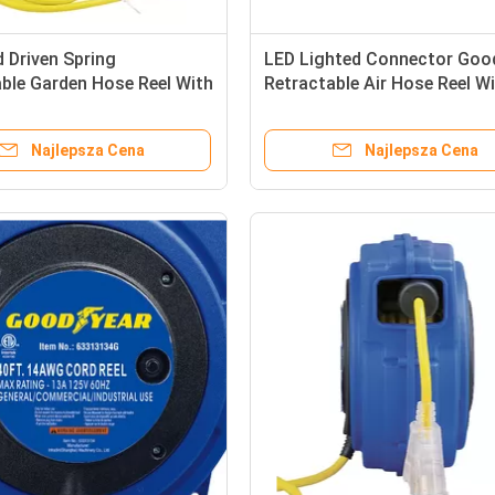
 Driven Spring
LED Lighted Connector Goo
ble Garden Hose Reel With
Retractable Air Hose Reel W
hted Connector
Double Adjustment Functio
Najlepsza Cena
Najlepsza Cena