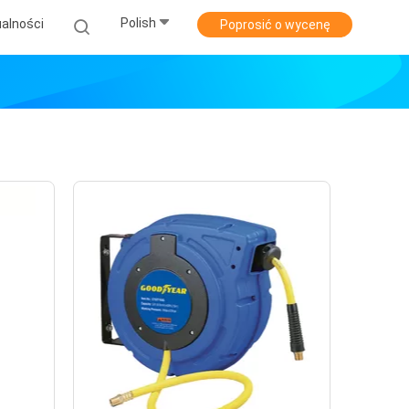
Polish
alności
Poprosić o wycenę