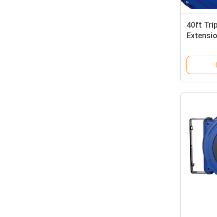
40ft Tri
Extensi
Hose Ree
Connect