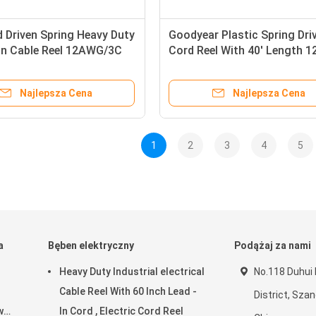
 Driven Spring Heavy Duty
Goodyear Plastic Spring Dri
on Cable Reel 12AWG/3C
Cord Reel With 40' Length 1
riple Tap
Cord
Najlepsza Cena
Najlepsza Cena
1
2
3
4
5
a
Bęben elektryczny
Podążaj za nami
Heavy Duty Industrial electrical
No.118 Duhui
Cable Reel With 60 Inch Lead -
District, Sza
w
In Cord , Electric Cord Reel