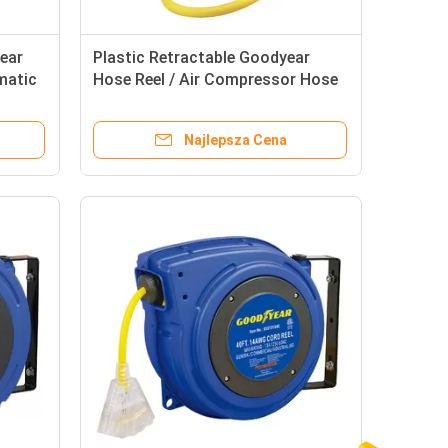
ear
Plastic Retractable Goodyear
matic
Hose Reel / Air Compressor Hose
Reel With 3/8''X50' Hose
Najlepsza Cena