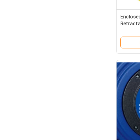
Enclosed
Retracta
LED Lig