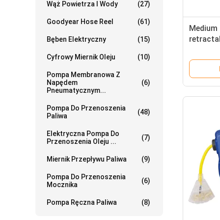
Wąż Powietrza I Wody
(27)
Goodyear Hose Reel
(61)
Medium 
retracta
Bęben Elektryczny
(15)
with dua
Cyfrowy Miernik Oleju
(10)
double s
Pompa Membranowa Z
Napędem
(6)
Pneumatycznym...
Pompa Do Przenoszenia
(48)
Paliwa
Elektryczna Pompa Do
(7)
Przenoszenia Oleju ...
Miernik Przepływu Paliwa
(9)
Pompa Do Przenoszenia
(6)
Mocznika
Pompa Ręczna Paliwa
(8)