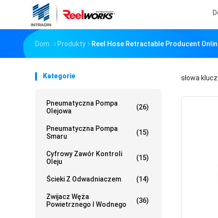
D
Dom
Produkty
Reel Hose Retractable Producent Onlin
Kategorie
słowa kluc
Pneumatyczna Pompa
(26)
Olejowa
Pneumatyczna Pompa
(15)
Smaru
Cyfrowy Zawór Kontroli
(15)
Oleju
Ścieki Z Odwadniaczem
(14)
Zwijacz Węża
(36)
Powietrznego I Wodnego