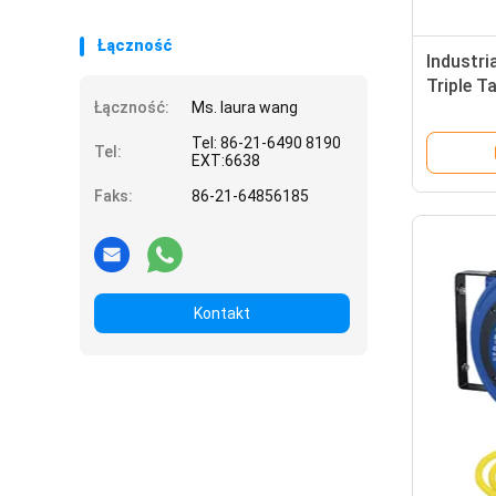
Łączność
Industri
Triple T
Łączność:
Ms. laura wang
Heavy D
Tel: 86-21-6490 8190
Tel:
EXT:6638
Faks:
86-21-64856185
Kontakt