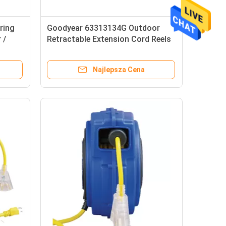
ring
Goodyear 63313134G Outdoor
 /
Retractable Extension Cord Reels
With Plastic Housing
Najlepsza Cena