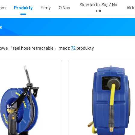
Skontaktuj Się Z Na
om
Produkty
Filmy
O Nas
Aktu
Mi
e
zowe
「reel hose retractable」
mecz
72
produkty.