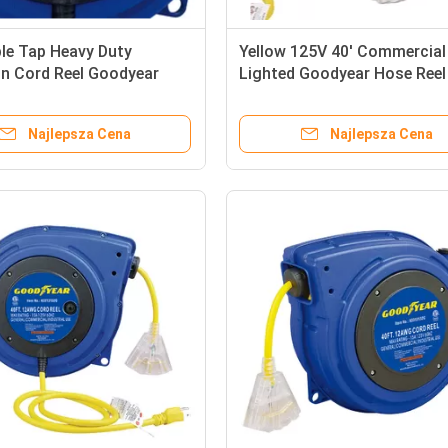
ple Tap Heavy Duty
Yellow 125V 40' Commercial
on Cord Reel Goodyear
Lighted Goodyear Hose Reel
l With LED Lighted
Circuit Breaker
or
Najlepsza Cena
Najlepsza Cena