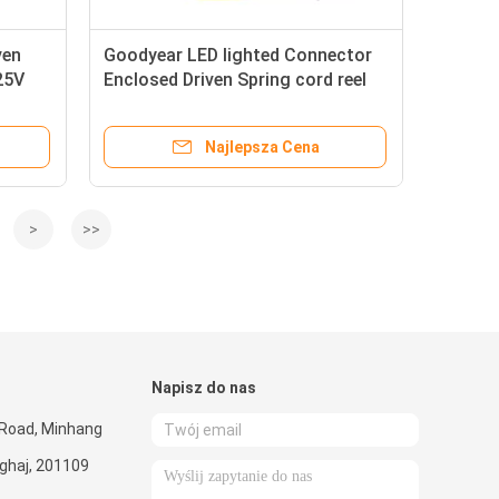
ven
Goodyear LED lighted Connector
25V
Enclosed Driven Spring cord reel
with double adjustment function
Najlepsza Cena
>
>>
Napisz do nas
 Road, Minhang
nghaj, 201109