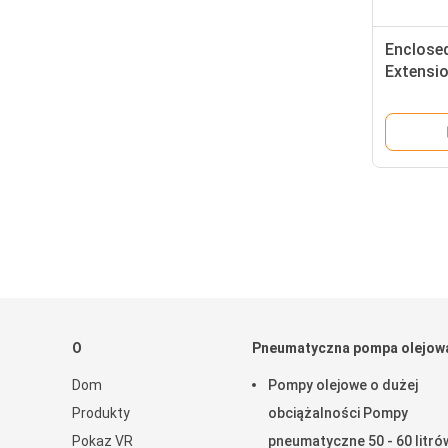
Enclosed
Extensi
SJTOW T
O
Pneumatyczna pompa olejow
Dom
Pompy olejowe o dużej
Produkty
obciążalności Pompy
Pokaz VR
pneumatyczne 50 - 60 litró