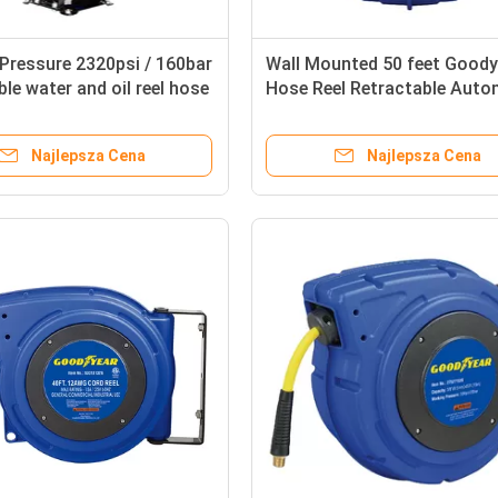
Pressure 2320psi / 160bar
Wall Mounted 50 feet Goody
ble water and oil reel hose
Hose Reel Retractable Auto
l pedestal base and
Hose Holder
upporting axle
Najlepsza Cena
Najlepsza Cena