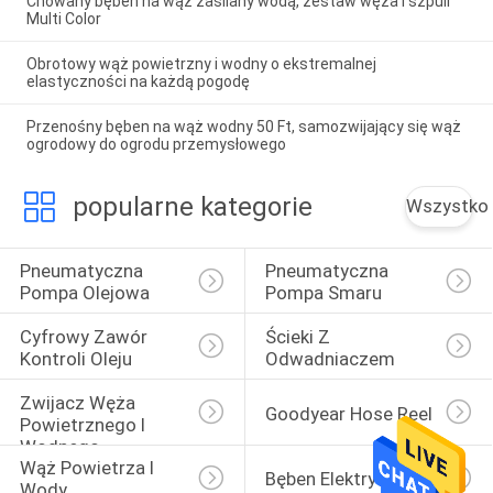
Chowany bęben na wąż zasilany wodą, zestaw węża i szpuli
Multi Color
Obrotowy wąż powietrzny i wodny o ekstremalnej
elastyczności na każdą pogodę
Przenośny bęben na wąż wodny 50 Ft, samozwijający się wąż
ogrodowy do ogrodu przemysłowego
popularne kategorie
Wszystko
Pneumatyczna 
Pneumatyczna 
Pompa Olejowa
Pompa Smaru
Cyfrowy Zawór 
Ścieki Z 
Kontroli Oleju
Odwadniaczem
Zwijacz Węża 
Goodyear Hose Reel
Powietrznego I 
Wodnego
Wąż Powietrza I 
Bęben Elektryczny
Wody