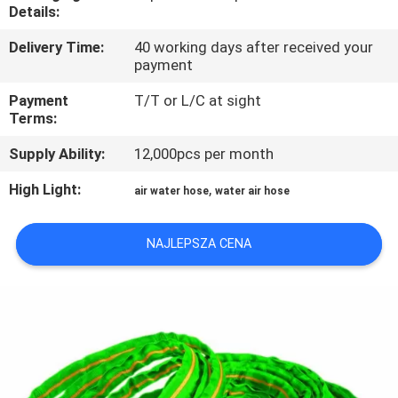
FABRYCE
Details:
Delivery Time:
40 working days after received your
KONTROLA
payment
JAKOŚCI
Payment
T/T or L/C at sight
Terms:
SKONTAKTUJ
Supply Ability:
12,000pcs per month
SIĘ
High Light:
,
air water hose
water air hose
Z
NAMI
NAJLEPSZA CENA
AKTUALNOŚCI
POPROSIĆ
O