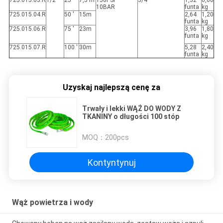
725.015.03.R
1/2 "
25 '
7,5 m
150PSI
3/4 "
1,32
0,60
10BAR
funta
kg
725.015.04.R
50 '
15m
2,64
1,20
funta
kg
725.015.06.R
75 '
23m
3,96
1,80
funta
kg
725.015.07.R
100 '
30m
5,28
2,40
funta
kg
Uzyskaj najlepszą cenę za
Trwały i lekki WĄŻ DO WODY Z
TKANINY o długości 100 stóp
MOQ：
200pcs
Kontyntynuj
Wąż powietrza i wody