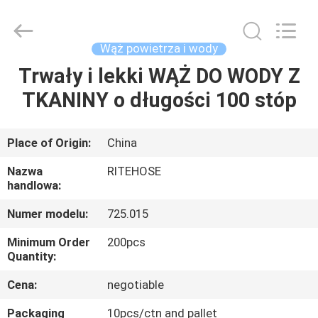
Intradin（Shanghai）
Machinery
Co
Ltd.
All
Wąż powietrza i wody
Rights
Reserved.
Trwały i lekki WĄŻ DO WODY Z
DOM
TKANINY o długości 100 stóp
PRODUKTY
Place of Origin:
China
FILMY
Nazwa
RITEHOSE
handlowa:
O
Numer modelu:
725.015
NAS
Minimum Order
200pcs
Quantity:
WYCIECZKA
Cena:
negotiable
PO
Packaging
10pcs/ctn and pallet