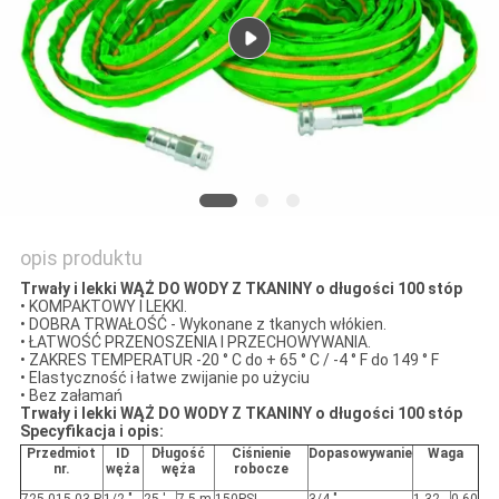
WYCENĘ
SITEMAP
PRIVACY
POLICY
opis produktu
Trwały i lekki WĄŻ DO WODY Z TKANINY o długości 100 stóp
• KOMPAKTOWY I LEKKI.
• DOBRA TRWAŁOŚĆ - Wykonane z tkanych włókien.
• ŁATWOŚĆ PRZENOSZENIA I PRZECHOWYWANIA.
• ZAKRES TEMPERATUR -20 ° C do + 65 ° C / -4 ° F do 149 ° F
• Elastyczność i łatwe zwijanie po użyciu
• Bez załamań
Trwały i lekki WĄŻ DO WODY Z TKANINY o długości 100 stóp
Specyfikacja i opis:
Przedmiot
ID
Długość
Ciśnienie
Dopasowywanie
Waga
nr.
węża
węża
robocze